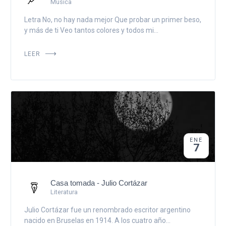
Música
Letra No, no hay nada mejor Que probar un primer beso,
y más de ti Veo tantos colores y todos mi...
LEER
ENE
7
Casa tomada - Julio Cortázar
Literatura
Julio Cortázar fue un renombrado escritor argentino
nacido en Bruselas en 1914. A los cuatro año...