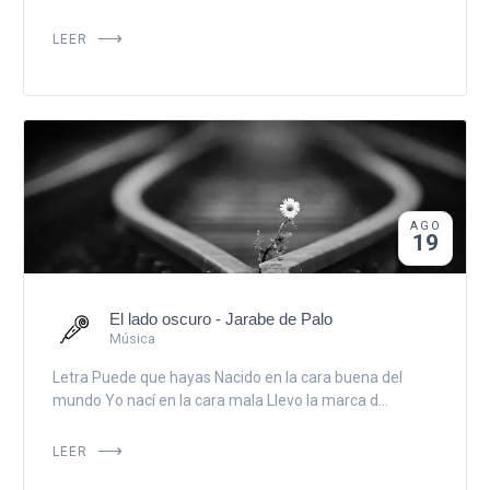
LEER
AGO
19
El lado oscuro - Jarabe de Palo
Música
Letra Puede que hayas Nacido en la cara buena del
mundo Yo nací en la cara mala Llevo la marca d...
LEER