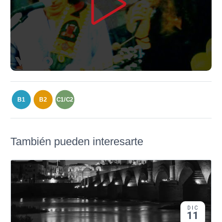
B1
B2
C1/C2
También pueden interesarte
DIC
11