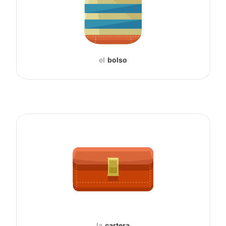
el
bolso
la
cartera