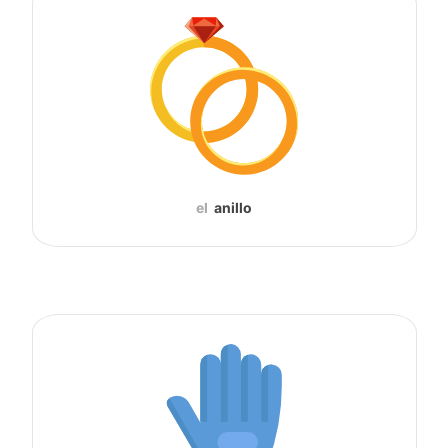
el
anillo