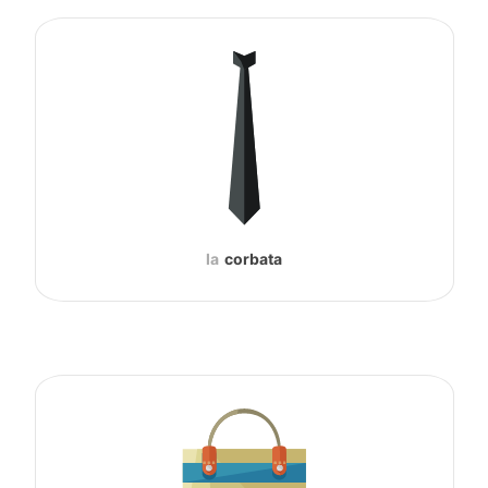
la
corbata