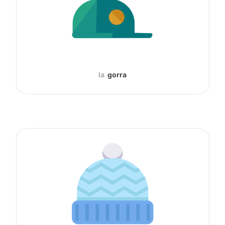
la
gorra