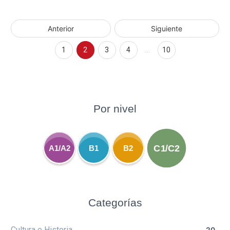
Anterior
Siguiente
1
2
3
4
…
10
Por nivel
C1/C2
A1/A2
B1
B2
Categorías
Cultura e Historia
20