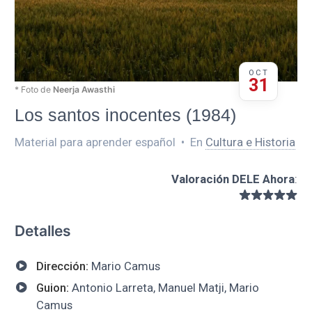
OCT
31
* Foto de
Neerja Awasthi
Los santos inocentes (1984)
Material para aprender español
•
En
Cultura e Historia
Valoración DELE Ahora
:
Detalles
Dirección:
Mario Camus
Guion:
Antonio Larreta, Manuel Matji, Mario
Camus