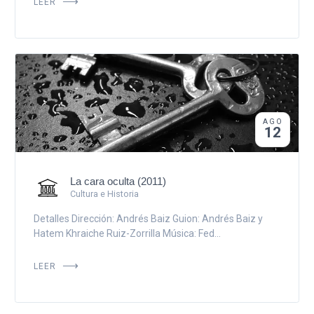
LEER
AGO
12
La cara oculta (2011)
Cultura e Historia
Detalles Dirección: Andrés Baiz Guion: Andrés Baiz y
Hatem Khraiche Ruiz-Zorrilla Música: Fed...
LEER