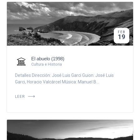
FEB
19
El abuelo (1998)
Cultura e Historia
Detalles Dirección: José Luis Garci Guion: José Luis
Garci, Horacio Valcárcel Música: Manuel B...
LEER