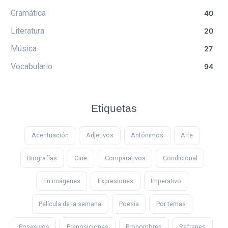
Gramática
40
Literatura
20
Música
27
Vocabulario
94
Etiquetas
Acentuación
Adjetivos
Antónimos
Arte
Biografías
Cine
Comparativos
Condicional
En imágenes
Expresiones
Imperativo
Película de la semana
Poesía
Por temas
Posesivos
Preposiciones
Pronombres
Refranes