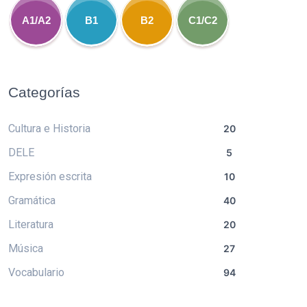
A1/A2
B1
B2
C1/C2
Categorías
Cultura e Historia
20
DELE
5
Expresión escrita
10
Gramática
40
Literatura
20
Música
27
Vocabulario
94