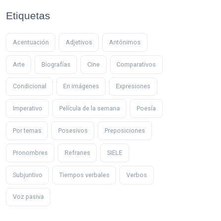
Etiquetas
Acentuación
Adjetivos
Antónimos
Arte
Biografías
Cine
Comparativos
Condicional
En imágenes
Expresiones
Imperativo
Película de la semana
Poesía
Por temas
Posesivos
Preposiciones
Pronombres
Refranes
SIELE
Subjuntivo
Tiempos verbales
Verbos
Voz pasiva