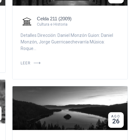
Celda 211 (2009)
Cultura e Historia
Detalles Dirección: Daniel Monzón Guion: Daniel
Monzón, Jorge Guerricaechevarría Música:
Roque...
LEER
AGO
26