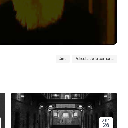
Cine
Película de la semana
ABR
26