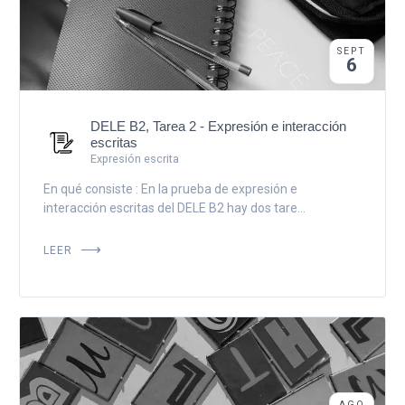
SEPT
6
DELE B2, Tarea 2 - Expresión e interacción
escritas
Expresión escrita
En qué consiste : En la prueba de expresión e
interacción escritas del DELE B2 hay dos tare...
LEER
AGO