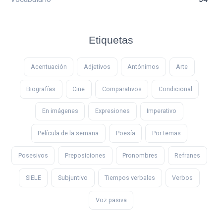
Etiquetas
Acentuación
Adjetivos
Antónimos
Arte
Biografías
Cine
Comparativos
Condicional
En imágenes
Expresiones
Imperativo
Película de la semana
Poesía
Por temas
Posesivos
Preposiciones
Pronombres
Refranes
SIELE
Subjuntivo
Tiempos verbales
Verbos
Voz pasiva