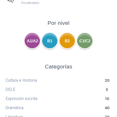
Vocabulario
Por nivel
A1/A2
B1
B2
C1/C2
Categorías
Cultura e Historia
20
DELE
5
Expresión escrita
10
Gramática
40
Literatura
20