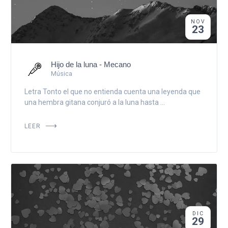
NOV
23
Hijo de la luna - Mecano
Música
Letra Tonto el que no entienda cuenta una leyenda que
una hembra gitana conjuró a la luna hasta ...
LEER
DIC
29