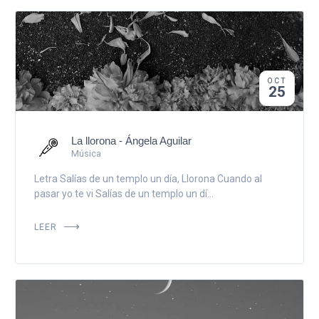
OCT
25
La llorona - Ángela Aguilar
Música
Letra Salías de un templo un día, Llorona Cuando al
pasar yo te vi Salías de un templo un dí...
LEER