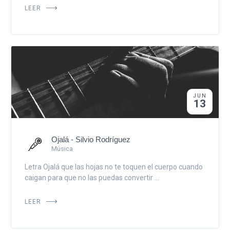
LEER
JUN
13
Ojalá - Silvio Rodríguez
Música
Letra Ojalá que las hojas no te toquen el cuerpo cuando
caigan para que no las puedas convertir ...
LEER