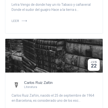
Letra Vengo de donde hay un río Tabaco y cañaveral
Donde el sudor del guajiro Hace a la tierra s...
LEER
JUN
22
Carlos Ruiz Zafón
Literatura
Carlos Ruiz Zafón, nacido el 25 de septiembre de 1964
en Barcelona, es considerado uno de los esc...