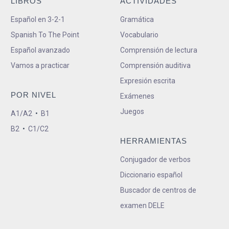
LIBROS
ACTIVIDADES
Español en 3-2-1
Gramática
Spanish To The Point
Vocabulario
Español avanzado
Comprensión de lectura
Vamos a practicar
Comprensión auditiva
Expresión escrita
POR NIVEL
Exámenes
Juegos
A1/A2
•
B1
B2
•
C1/C2
HERRAMIENTAS
Conjugador de verbos
Diccionario español
Buscador de centros de
examen DELE