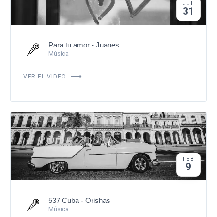
JUL
31
Para tu amor - Juanes
Música
VER EL VIDEO
FEB
9
537 Cuba - Orishas
Música