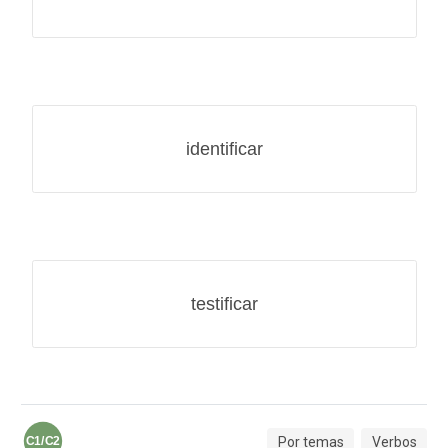
identificar
testificar
Por temas
Verbos
C1/C2