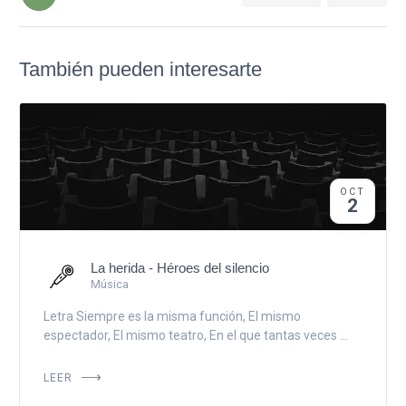
También pueden interesarte
OCT
2
La herida - Héroes del silencio
Música
Letra Siempre es la misma función, El mismo
espectador, El mismo teatro, En el que tantas veces ...
LEER