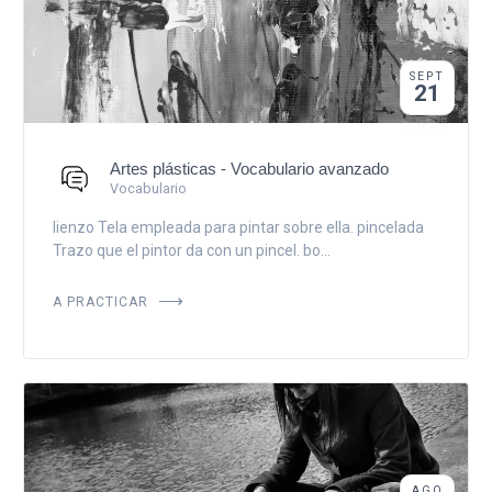
SEPT
21
Artes plásticas - Vocabulario avanzado
Vocabulario
lienzo Tela empleada para pintar sobre ella. pincelada
Trazo que el pintor da con un pincel. bo...
A PRACTICAR
AGO