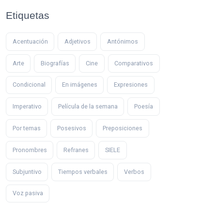
Etiquetas
Acentuación
Adjetivos
Antónimos
Arte
Biografías
Cine
Comparativos
Condicional
En imágenes
Expresiones
Imperativo
Película de la semana
Poesía
Por temas
Posesivos
Preposiciones
Pronombres
Refranes
SIELE
Subjuntivo
Tiempos verbales
Verbos
Voz pasiva