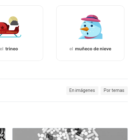
el
trineo
el
muñeco de nieve
En imágenes
Por temas