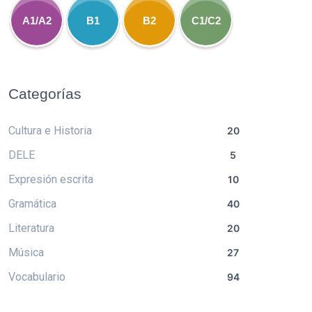
A1/A2
B1
B2
C1/C2
Categorías
Cultura e Historia
20
DELE
5
Expresión escrita
10
Gramática
40
Literatura
20
Música
27
Vocabulario
94