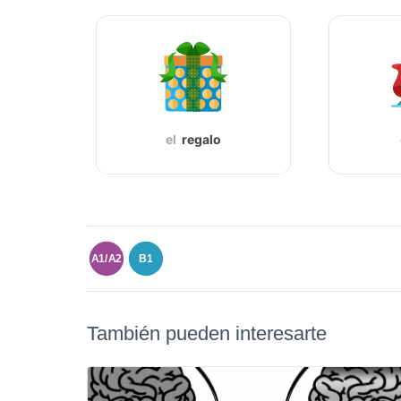
el
regalo
A1/A2
B1
También pueden interesarte