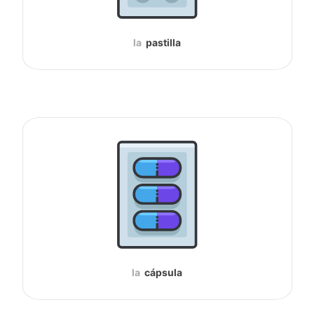
la
pastilla
la
cápsula