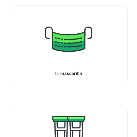
la
mascarilla