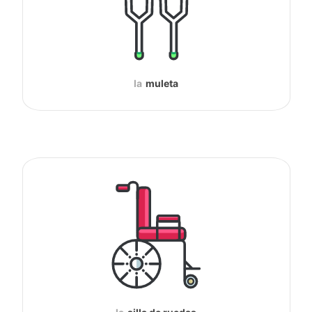
la
muleta