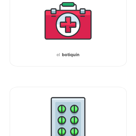
el
botiquín