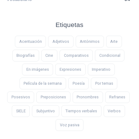
Etiquetas
Acentuación
Adjetivos
Antónimos
Arte
Biografías
Cine
Comparativos
Condicional
En imágenes
Expresiones
Imperativo
Película de la semana
Poesía
Por temas
Posesivos
Preposiciones
Pronombres
Refranes
SIELE
Subjuntivo
Tiempos verbales
Verbos
Voz pasiva