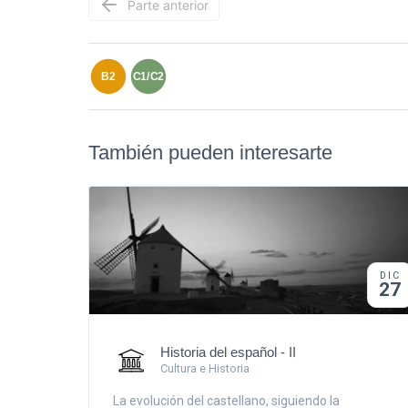
Parte anterior
B2
C1/C2
También pueden interesarte
DIC
27
Historia del español - II
Cultura e Historia
La evolución del castellano, siguiendo la