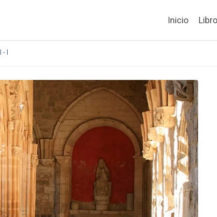
Inicio
Libr
- I