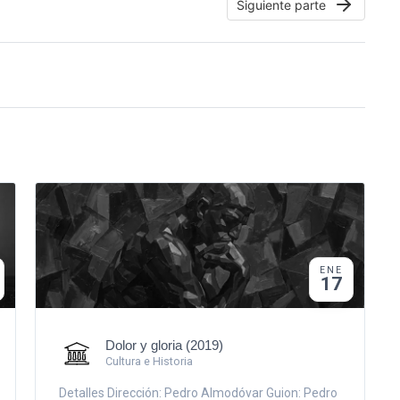
Siguiente parte
ENE
17
Dolor y gloria (2019)
Cultura e Historia
Detalles Dirección: Pedro Almodóvar Guion: Pedro