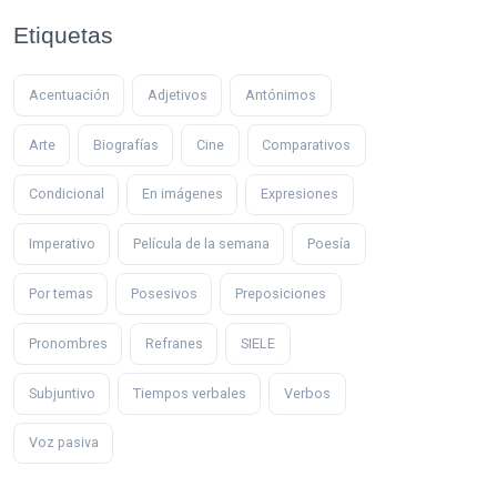
Etiquetas
Acentuación
Adjetivos
Antónimos
Arte
Biografías
Cine
Comparativos
Condicional
En imágenes
Expresiones
Imperativo
Película de la semana
Poesía
Por temas
Posesivos
Preposiciones
Pronombres
Refranes
SIELE
Subjuntivo
Tiempos verbales
Verbos
Voz pasiva