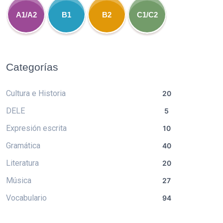
A1/A2
B1
B2
C1/C2
Categorías
Cultura e Historia
20
DELE
5
Expresión escrita
10
Gramática
40
Literatura
20
Música
27
Vocabulario
94