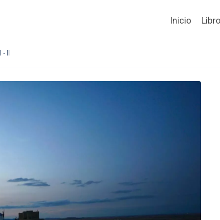
Inicio
Libr
- II