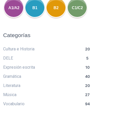
A1/A2
B1
B2
C1/C2
Categorías
Cultura e Historia
20
DELE
5
Expresión escrita
10
Gramática
40
Literatura
20
Música
27
Vocabulario
94