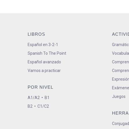
LIBROS
ACTIV
Español en 3-2-1
Gramátic
Spanish To The Point
Vocabula
Español avanzado
Comprens
Vamos a practicar
Comprens
Expresión
POR NIVEL
Exámene
Juegos
A1/A2
•
B1
B2
•
C1/C2
HERRA
Conjugad