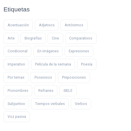
Etiquetas
Acentuación
Adjetivos
Antónimos
Arte
Biografías
Cine
Comparativos
Condicional
En imágenes
Expresiones
Imperativo
Película de la semana
Poesía
Por temas
Posesivos
Preposiciones
Pronombres
Refranes
SIELE
Subjuntivo
Tiempos verbales
Verbos
Voz pasiva