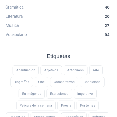
Gramática
40
Literatura
20
Música
27
Vocabulario
94
Etiquetas
Acentuación
Adjetivos
Antónimos
Arte
Biografías
Cine
Comparativos
Condicional
En imágenes
Expresiones
Imperativo
Película de la semana
Poesía
Por temas
Posesivos
Preposiciones
Pronombres
Refranes