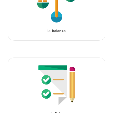
la
balanza