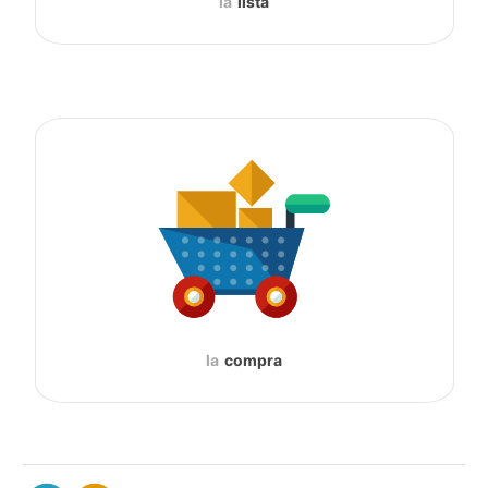
la
lista
la
compra