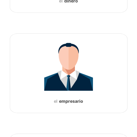
el
dinero
el
empresario