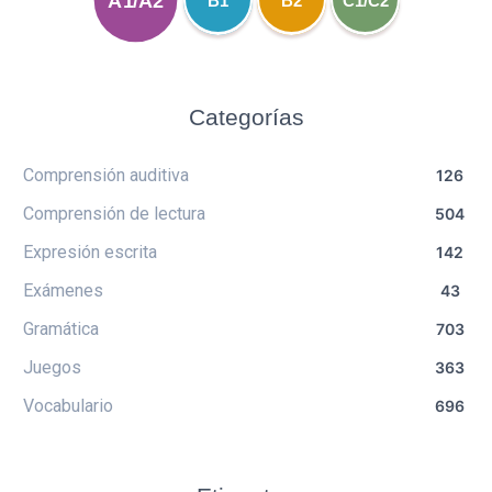
A1/A2
B1
B2
C1/C2
Categorías
Comprensión auditiva
126
Comprensión de lectura
504
Expresión escrita
142
Exámenes
43
Gramática
703
Juegos
363
Vocabulario
696