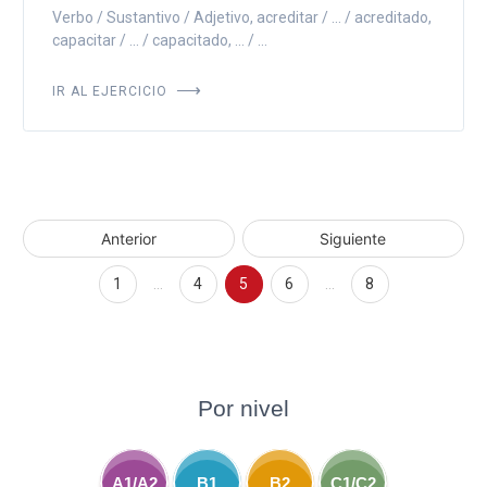
Verbo / Sustantivo / Adjetivo, acreditar / ... / acreditado,
capacitar / ... / capacitado, ... / ...
IR AL EJERCICIO
Anterior
Siguiente
1
…
4
5
6
…
8
Por nivel
A1/A2
B1
B2
C1/C2