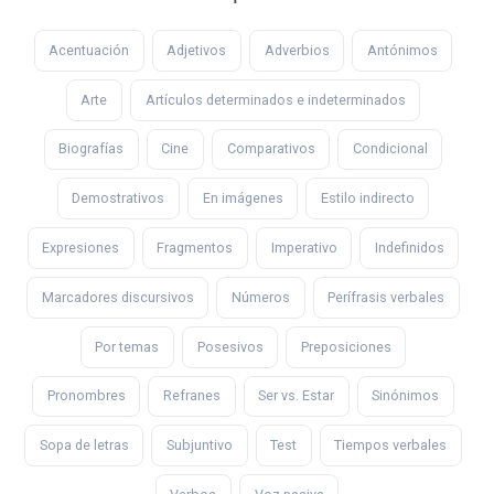
Acentuación
Adjetivos
Adverbios
Antónimos
Arte
Artículos determinados e indeterminados
Biografías
Cine
Comparativos
Condicional
Demostrativos
En imágenes
Estilo indirecto
Expresiones
Fragmentos
Imperativo
Indefinidos
Marcadores discursivos
Números
Perífrasis verbales
Por temas
Posesivos
Preposiciones
Pronombres
Refranes
Ser vs. Estar
Sinónimos
Sopa de letras
Subjuntivo
Test
Tiempos verbales