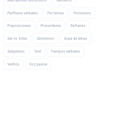
Marcadores discursivos
Números
Perífrasis verbales
Por temas
Posesivos
Preposiciones
Pronombres
Refranes
Ser vs. Estar
Sinónimos
Sopa de letras
Subjuntivo
Test
Tiempos verbales
Verbos
Voz pasiva