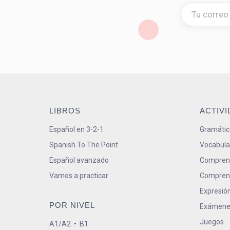
LIBROS
ACTIV
Español en 3-2-1
Gramátic
Spanish To The Point
Vocabula
Español avanzado
Comprens
Vamos a practicar
Comprens
Expresión
POR NIVEL
Exámene
Juegos
A1/A2
•
B1