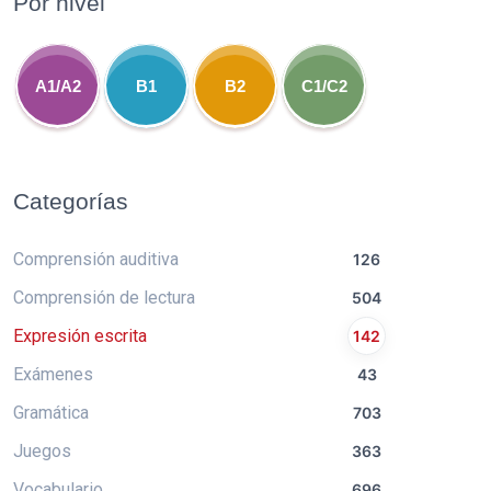
Por nivel
A1/A2
B1
B2
C1/C2
Categorías
Comprensión auditiva
126
Comprensión de lectura
504
Expresión escrita
142
Exámenes
43
Gramática
703
Juegos
363
Vocabulario
696