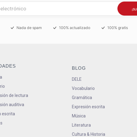
Nada de spam
100% actualizado
100% gratis
IDADES
BLOG
a
DELE
rio
Vocabulario
ión de lectura
Gramática
ión auditiva
Expresión escrita
 escrita
Música
s
Literatura
Cultura & Historia