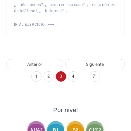
¿... años tienes?, ¿... viven en esa casa?, ¿... es tu número
de teléfono?, ¿... te llamas?, ¿......
IR AL EJERCICIO
Anterior
Siguiente
1
2
3
4
…
71
Por nivel
A1/A2
B1
B2
C1/C2