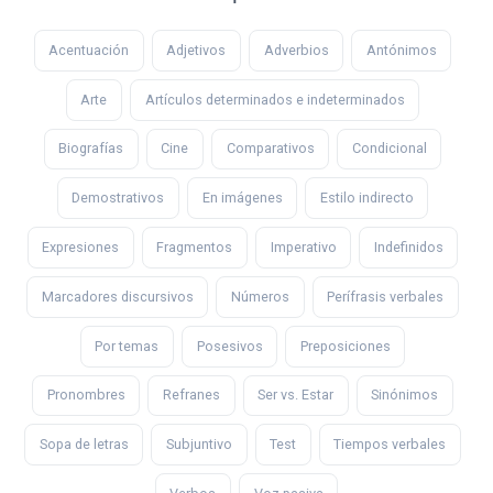
Acentuación
Adjetivos
Adverbios
Antónimos
Arte
Artículos determinados e indeterminados
Biografías
Cine
Comparativos
Condicional
Demostrativos
En imágenes
Estilo indirecto
Expresiones
Fragmentos
Imperativo
Indefinidos
Marcadores discursivos
Números
Perífrasis verbales
Por temas
Posesivos
Preposiciones
Pronombres
Refranes
Ser vs. Estar
Sinónimos
Sopa de letras
Subjuntivo
Test
Tiempos verbales