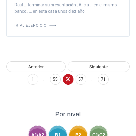
Raúl ... terminar su presentación., Alicia ... en el mismo
banco., ... en esta casa unos diez año...
IR AL EJERCICIO
Anterior
Siguiente
1
…
55
56
57
…
71
Por nivel
A1/A2
B1
B2
C1/C2