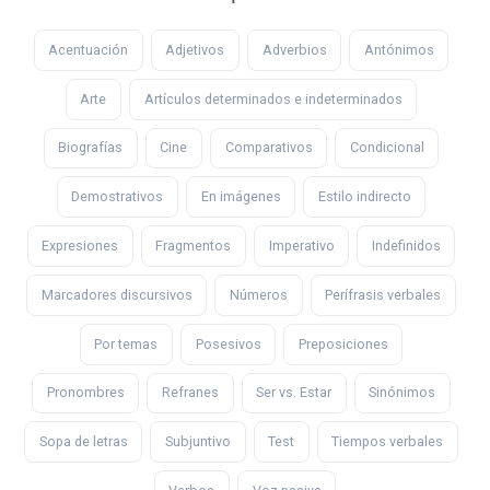
Acentuación
Adjetivos
Adverbios
Antónimos
Arte
Artículos determinados e indeterminados
Biografías
Cine
Comparativos
Condicional
Demostrativos
En imágenes
Estilo indirecto
Expresiones
Fragmentos
Imperativo
Indefinidos
Marcadores discursivos
Números
Perífrasis verbales
Por temas
Posesivos
Preposiciones
Pronombres
Refranes
Ser vs. Estar
Sinónimos
Sopa de letras
Subjuntivo
Test
Tiempos verbales