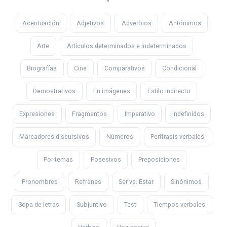
Acentuación
Adjetivos
Adverbios
Antónimos
Arte
Artículos determinados e indeterminados
Biografías
Cine
Comparativos
Condicional
Demostrativos
En imágenes
Estilo indirecto
Expresiones
Fragmentos
Imperativo
Indefinidos
Marcadores discursivos
Números
Perífrasis verbales
Por temas
Posesivos
Preposiciones
Pronombres
Refranes
Ser vs. Estar
Sinónimos
Sopa de letras
Subjuntivo
Test
Tiempos verbales