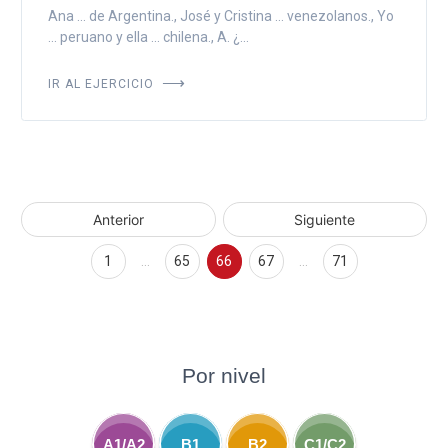
Ana ... de Argentina., José y Cristina ... venezolanos., Yo
... peruano y ella ... chilena., A. ¿...
IR AL EJERCICIO
Anterior
Siguiente
1
…
65
66
67
…
71
Por nivel
A1/A2
B1
B2
C1/C2