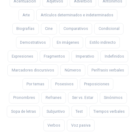
Acentuación
Adjetivos
Adverbios
Antónimos
Arte
Artículos determinados e indeterminados
Biografías
Cine
Comparativos
Condicional
Demostrativos
En imágenes
Estilo indirecto
Expresiones
Fragmentos
Imperativo
Indefinidos
Marcadores discursivos
Números
Perífrasis verbales
Por temas
Posesivos
Preposiciones
Pronombres
Refranes
Ser vs. Estar
Sinónimos
Sopa de letras
Subjuntivo
Test
Tiempos verbales
Verbos
Voz pasiva