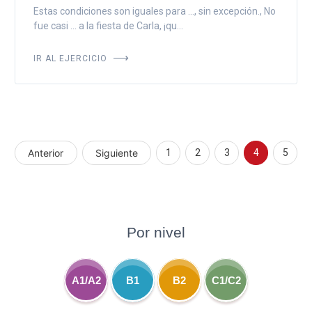
Estas condiciones son iguales para ..., sin excepción., No
fue casi ... a la fiesta de Carla, ¡qu...
IR AL EJERCICIO
Anterior
Siguiente
1
2
3
4
5
Por nivel
A1/A2
B1
B2
C1/C2