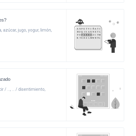
es?
 azúcar, jugo, yogur, limón,
nzado
 / ..., ... / disentimiento,