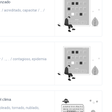
vanzado
 / acreditado, capacitar / ... /
 / ..., ... / contagioso, epidemia
l clima
 soleado, tornado, nublado,