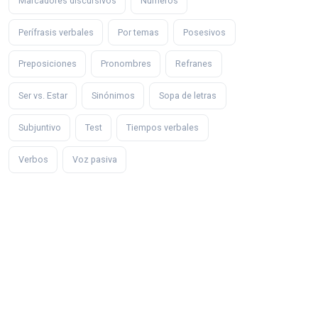
Marcadores discursivos
Números
Perífrasis verbales
Por temas
Posesivos
Preposiciones
Pronombres
Refranes
Ser vs. Estar
Sinónimos
Sopa de letras
Subjuntivo
Test
Tiempos verbales
Verbos
Voz pasiva