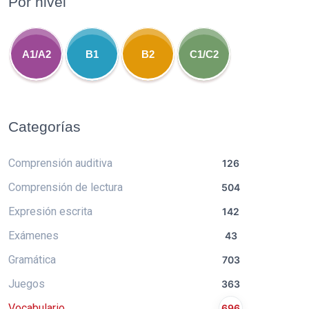
Por nivel
A1/A2
B1
B2
C1/C2
Categorías
Comprensión auditiva
126
Comprensión de lectura
504
Expresión escrita
142
Exámenes
43
Gramática
703
Juegos
363
Vocabulario
696