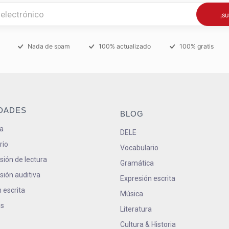
Nada de spam
100% actualizado
100% gratis
IDADES
BLOG
a
DELE
rio
Vocabulario
ión de lectura
Gramática
ión auditiva
Expresión escrita
 escrita
Música
s
Literatura
Cultura & Historia