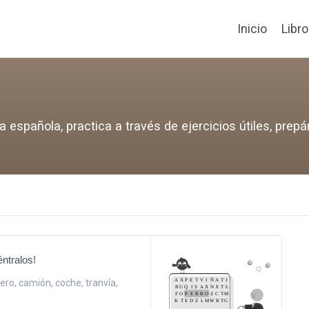
Inicio
Libr
española, practica a través de ejercicios útiles, prepá
ntralos!
tero, camión, coche, tranvía,