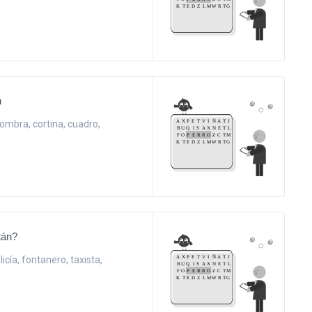
n
lfombra, cortina, cuadro,
tán?
icía, fontanero, taxista,