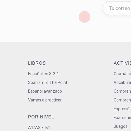
LIBROS
ACTIV
Español en 3-2-1
Gramátic
Spanish To The Point
Vocabula
Español avanzado
Comprens
Vamos a practicar
Comprens
Expresión
POR NIVEL
Exámene
Juegos
A1/A2
•
B1