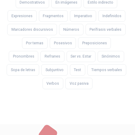
Demostrativos
En imágenes
Estilo indirecto
Expresiones
Fragmentos
Imperativo
Indefinidos
Marcadores discursivos
Números
Perífrasis verbales
Por temas
Posesivos
Preposiciones
Pronombres
Refranes
Ser vs. Estar
Sinónimos
Sopa de letras
Subjuntivo
Test
Tiempos verbales
Verbos
Voz pasiva