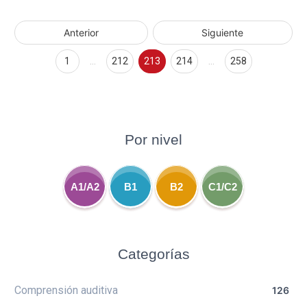
Anterior
Siguiente
1
…
212
213
214
…
258
Por nivel
A1/A2
B1
B2
C1/C2
Categorías
Comprensión auditiva
126