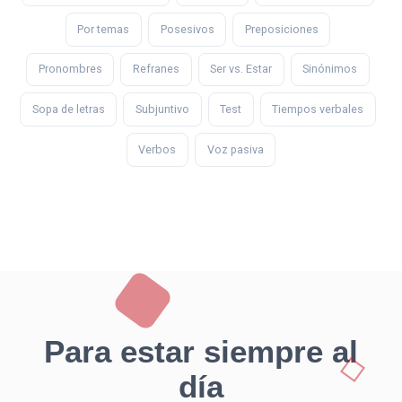
Por temas
Posesivos
Preposiciones
Pronombres
Refranes
Ser vs. Estar
Sinónimos
Sopa de letras
Subjuntivo
Test
Tiempos verbales
Verbos
Voz pasiva
Para estar siempre al
día