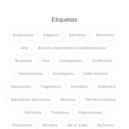
Etiquetas
Acentuación
Adjetivos
Adverbios
Antónimos
Arte
Artículos determinados e indeterminados
Biografías
Cine
Comparativos
Condicional
Demostrativos
En imágenes
Estilo indirecto
Expresiones
Fragmentos
Imperativo
Indefinidos
Marcadores discursivos
Números
Perífrasis verbales
Por temas
Posesivos
Preposiciones
Pronombres
Refranes
Ser vs. Estar
Sinónimos