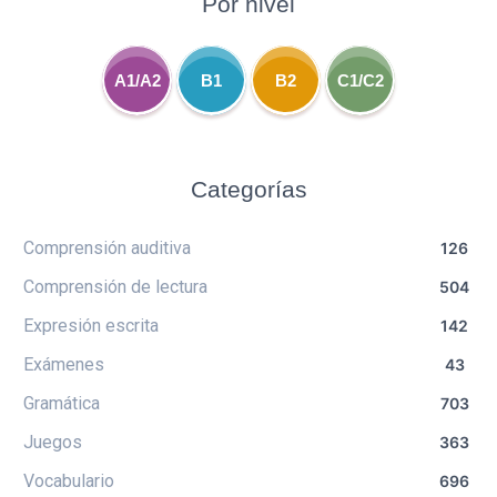
Por nivel
A1/A2
B1
B2
C1/C2
Categorías
Comprensión auditiva
126
Comprensión de lectura
504
Expresión escrita
142
Exámenes
43
Gramática
703
Juegos
363
Vocabulario
696