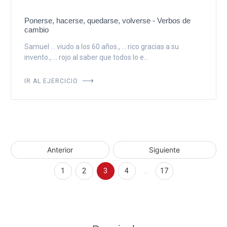
Ponerse, hacerse, quedarse, volverse - Verbos de
cambio
Samuel ... viudo a los 60 años., ... rico gracias a su
invento., ... rojo al saber que todos lo e...
IR AL EJERCICIO
Anterior
Siguiente
1
2
3
4
…
17