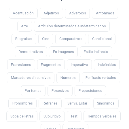
Acentuación
Adjetivos
Adverbios
Antónimos
Arte
Artículos determinados e indeterminados
Biografías
Cine
Comparativos
Condicional
Demostrativos
En imágenes
Estilo indirecto
Expresiones
Fragmentos
Imperativo
Indefinidos
Marcadores discursivos
Números
Perífrasis verbales
Por temas
Posesivos
Preposiciones
Pronombres
Refranes
Ser vs. Estar
Sinónimos
Sopa de letras
Subjuntivo
Test
Tiempos verbales