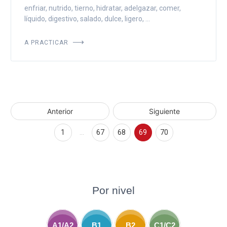
enfriar, nutrido, tierno, hidratar, adelgazar, comer,
líquido, digestivo, salado, dulce, ligero, ...
A PRACTICAR
Anterior
Siguiente
1
…
67
68
69
70
Por nivel
A1/A2
B1
B2
C1/C2