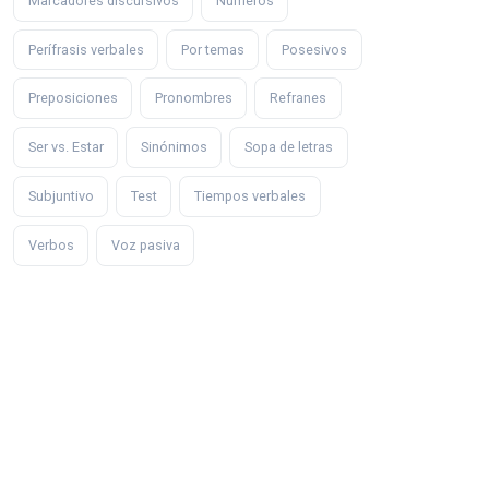
Marcadores discursivos
Números
Perífrasis verbales
Por temas
Posesivos
Preposiciones
Pronombres
Refranes
Ser vs. Estar
Sinónimos
Sopa de letras
Subjuntivo
Test
Tiempos verbales
Verbos
Voz pasiva