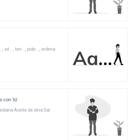
..., sé ..., ten ..., pide ..., ordena
o con 'tú'
diana Aceite de oliva Sal