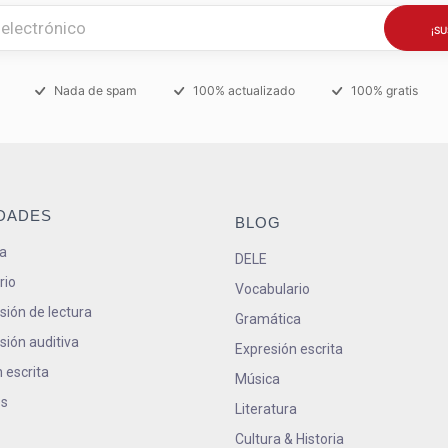
Nada de spam
100% actualizado
100% gratis
IDADES
BLOG
a
DELE
rio
Vocabulario
ión de lectura
Gramática
ión auditiva
Expresión escrita
 escrita
Música
s
Literatura
Cultura & Historia