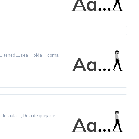
.., tened ..., sea ..., pida ..., coma
del aula ...., Deja de quejarte