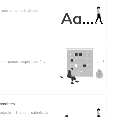
.. cerrar la puerta al salir.
lo empecéis, espéranos / ..., ...
ronombres
idadlo ..., fríelas ..., calentadla