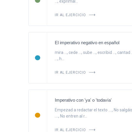
..., exprímal...
IR AL EJERCICIO
El imperativo negativo en español
mira ..., cede ..., sube ..., escribid ..., cantad .
..., h...
IR AL EJERCICIO
Imperativo con 'ya' o 'todavía'
Empezad a redactar el texto ...., No salgáis 
...., No entren al r...
IR AL EJERCICIO