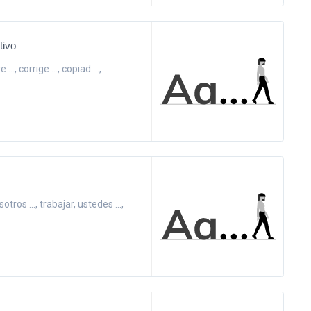
tivo
ve ..., corrige ..., copiad ...,
otros ..., trabajar, ustedes ...,