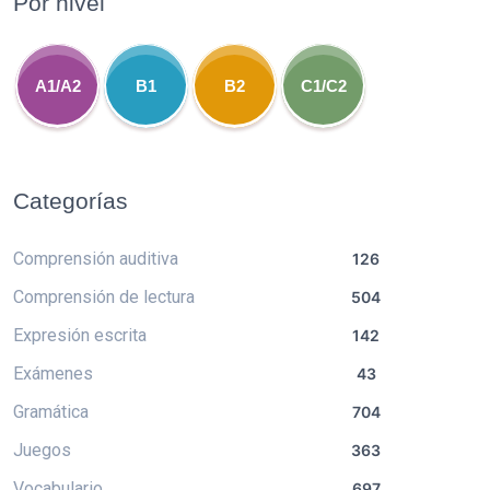
Por nivel
A1/A2
B1
B2
C1/C2
Categorías
Comprensión auditiva
126
Comprensión de lectura
504
Expresión escrita
142
Exámenes
43
Gramática
704
Juegos
363
Vocabulario
697