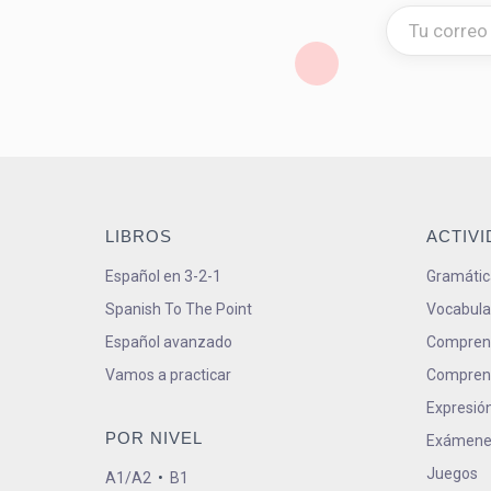
LIBROS
ACTIV
Español en 3-2-1
Gramátic
Spanish To The Point
Vocabula
Español avanzado
Comprens
Vamos a practicar
Comprens
Expresión
POR NIVEL
Exámene
Juegos
A1/A2
•
B1