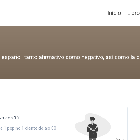
Inicio
Libr
 español, tanto afirmativo como negativo, así como la 
o con 'tú'
 1 pepino 1 diente de ajo 80