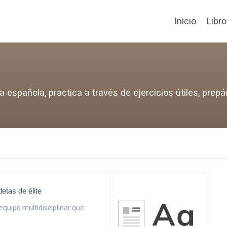
Inicio
Libr
española, practica a través de ejercicios útiles, prepá
etas de élite
equipo multidisciplinar que