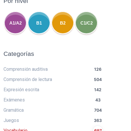
Por nivel
A1/A2
B1
B2
C1/C2
Categorías
Comprensión auditiva
126
Comprensión de lectura
504
Expresión escrita
142
Exámenes
43
Gramática
704
Juegos
363
Vocabulario
697