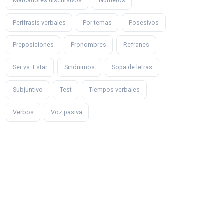
Marcadores discursivos
Números
Perífrasis verbales
Por temas
Posesivos
Preposiciones
Pronombres
Refranes
Ser vs. Estar
Sinónimos
Sopa de letras
Subjuntivo
Test
Tiempos verbales
Verbos
Voz pasiva