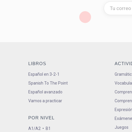
LIBROS
ACTIV
Español en 3-2-1
Gramátic
Spanish To The Point
Vocabula
Español avanzado
Comprens
Vamos a practicar
Comprens
Expresión
POR NIVEL
Exámene
Juegos
A1/A2
•
B1