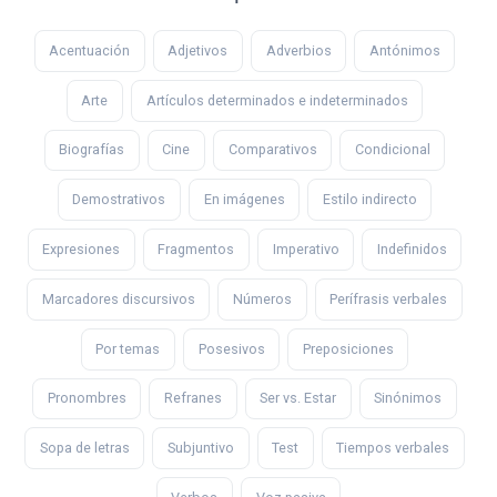
Acentuación
Adjetivos
Adverbios
Antónimos
Arte
Artículos determinados e indeterminados
Biografías
Cine
Comparativos
Condicional
Demostrativos
En imágenes
Estilo indirecto
Expresiones
Fragmentos
Imperativo
Indefinidos
Marcadores discursivos
Números
Perífrasis verbales
Por temas
Posesivos
Preposiciones
Pronombres
Refranes
Ser vs. Estar
Sinónimos
Sopa de letras
Subjuntivo
Test
Tiempos verbales