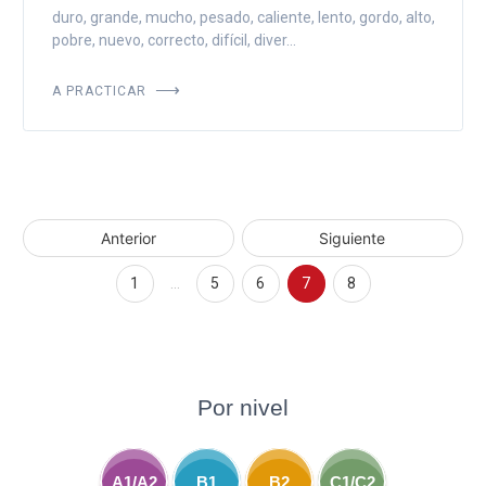
duro, grande, mucho, pesado, caliente, lento, gordo, alto,
pobre, nuevo, correcto, difícil, diver...
A PRACTICAR
Anterior
Siguiente
1
…
5
6
7
8
Por nivel
A1/A2
B1
B2
C1/C2